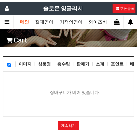
솔로몬 잉글리시
쿠폰등록
메인
절대영어
기적의영어
와이즈비
액션잉글리
Cart
이미지
상품명
총수량
판매가
소계
포인트
배
장바구니가 비어 있습니다.
계속하기