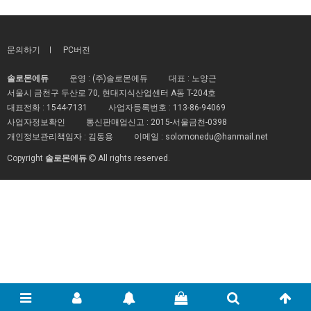
문의하기
PC버전
솔로몬에듀
운영 : (주)솔로몬에듀
대표 : 노양근
서울시 금천구 두산로 70, 현대지식산업센터 A동 T-204호
대표전화 :
1544-7131
사업자등록번호 :
113-86-94069
사업자정보확인
통신판매업신고 :
2015-서울금천-0398
개인정보관리책임자 : 김동용
이메일 :
solomonedu@hanmail.net
Copyright
솔로몬에듀
All rights reserved.