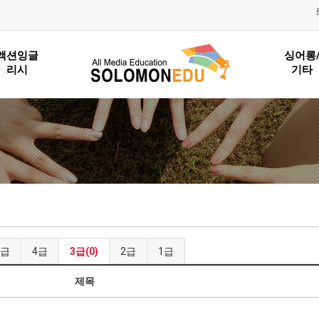
액션잉글
싱어롱
리시
기타
4급
4급
3급(0)
2급
1급
제목