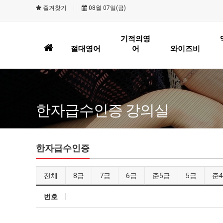
즐겨찾기
08월 07일(금)
기적의영
홈
절대영어
어
와이즈비
으
로
한자급수인증 강의실
한자급수인증
전체
8급
7급
6급
준5급
5급
준
번호