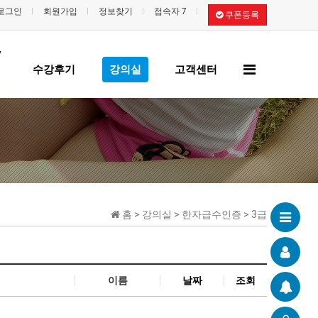
로그인
회원가입
정보찾기
접속자 7
쿠폰등록
/
전
수강후기
강의실
고객센터
체
메
뉴
홈 > 강의실 > 한자급수인증 > 3급
이름
날짜
조회