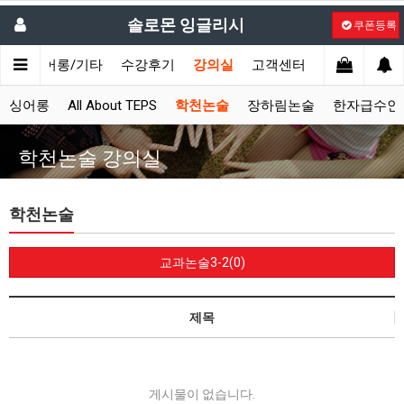
솔로몬 잉글리시
쿠폰등록
시
싱어롱/기타
수강후기
강의실
고객센터
싱어롱
All About TEPS
학천논술
장하림논술
한자급수인
학천논술 강의실
학천논술
교과논술3-2(0)
제목
게시물이 없습니다.