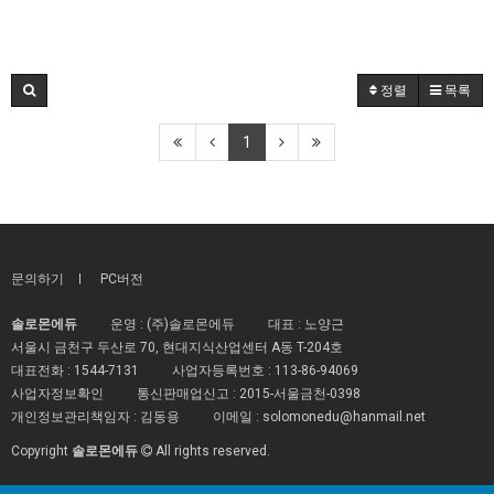
정렬
목록
1
문의하기
PC버전
솔로몬에듀
운영 : (주)솔로몬에듀
대표 : 노양근
서울시 금천구 두산로 70, 현대지식산업센터 A동 T-204호
대표전화 :
1544-7131
사업자등록번호 :
113-86-94069
사업자정보확인
통신판매업신고 :
2015-서울금천-0398
개인정보관리책임자 : 김동용
이메일 :
solomonedu@hanmail.net
Copyright
솔로몬에듀
All rights reserved.