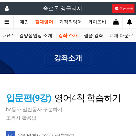
솔로몬 잉글리시
쿠폰등록
메인
절대영어
기적의영어
와이즈비
액션잉글리
셨나요?
김양섭원장 소개
강좌 소개
샘플 강좌
교재 다운로
강좌소개
입문편(9강)
영어4칙 학습하기
be동사 일반동사 구분하기
조동사 활용법
우리말에서 be동사구분하기
01