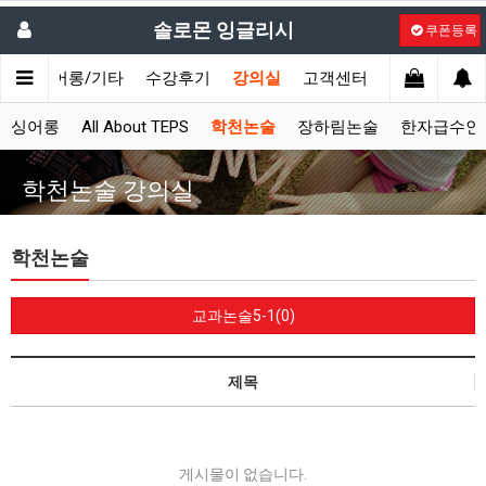
솔로몬 잉글리시
쿠폰등록
시
싱어롱/기타
수강후기
강의실
고객센터
싱어롱
All About TEPS
학천논술
장하림논술
한자급수인
학천논술 강의실
학천논술
교과논술5-1(0)
제목
게시물이 없습니다.