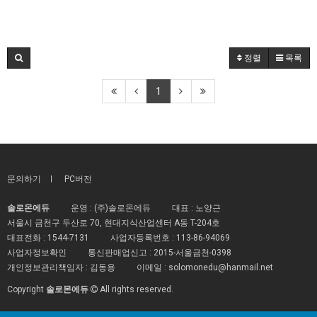
정렬
목록
1
문의하기
PC버전
솔로몬에듀
운영 : (주)솔로몬에듀
대표 : 노양근
서울시 금천구 두산로 70, 현대지식산업센터 A동 T-204호
대표전화 :
1544-7131
사업자등록번호 :
113-86-94069
사업자정보확인
통신판매업신고 :
2015-서울금천-0398
개인정보관리책임자 : 김동용
이메일 :
solomonedu@hanmail.net
Copyright
솔로몬에듀
All rights reserved.