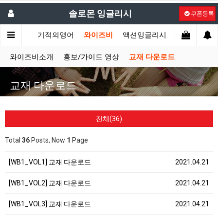
솔로몬 잉글리시
쿠폰등록
절대영어
기적의영어
와이즈비
액션잉글리시
싱어롱/기타
와이즈비소개
홍보/가이드 영상
교재 다운로드
교재 다운로드
전체(36)
Total
36
Posts, Now
1
Page
[WB1_VOL1] 교재 다운로드
2021.04.21
[WB1_VOL2] 교재 다운로드
2021.04.21
[WB1_VOL3] 교재 다운로드
2021.04.21