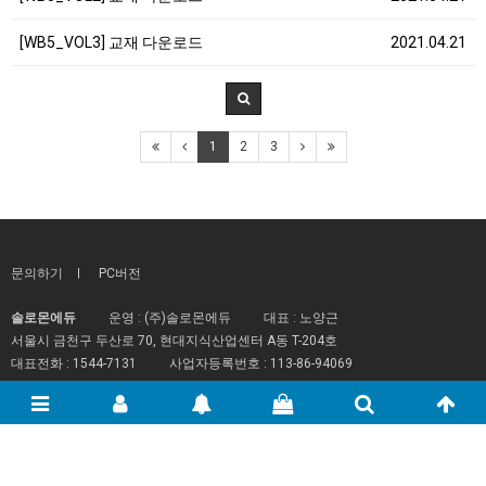
[WB5_VOL3] 교재 다운로드
2021.04.21
1
2
3
문의하기
PC버전
솔로몬에듀
운영 : (주)솔로몬에듀
대표 : 노양근
서울시 금천구 두산로 70, 현대지식산업센터 A동 T-204호
대표전화 :
1544-7131
사업자등록번호 :
113-86-94069
사업자정보확인
통신판매업신고 :
2015-서울금천-0398
개인정보관리책임자 : 김동용
이메일 :
solomonedu@hanmail.net
Copyright
솔로몬에듀
All rights reserved.