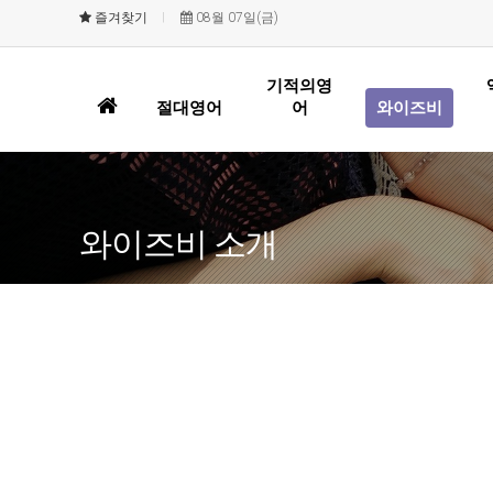
즐겨찾기
08월 07일(금)
기적의영
홈
절대영어
어
와이즈비
으
로
와이즈비 소개