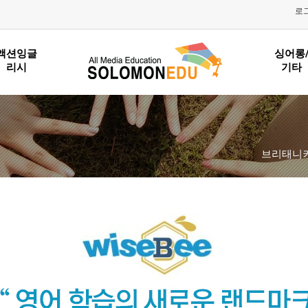
로
액션잉글
싱어롱
리시
기타
브리태니커