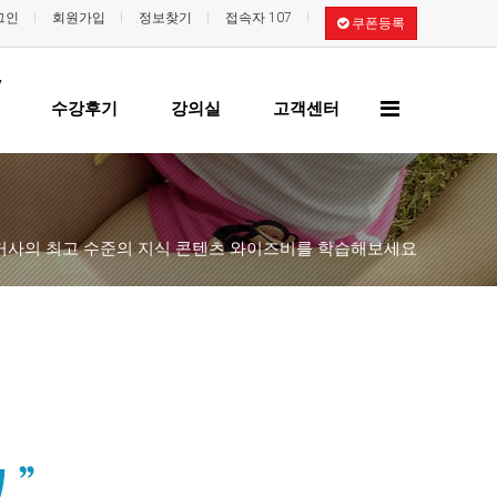
그인
회원가입
정보찾기
접속자 107
쿠폰등록
/
전
수강후기
강의실
고객센터
체
메
뉴
사의 최고 수준의 지식 콘텐츠 와이즈비를 학습해보세요