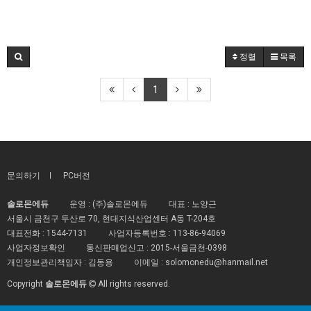
정렬
목록
1
문의하기
PC버전
솔로몬에듀
운영 : (주)솔로몬에듀
대표 : 노양근
서울시 금천구 두산로 70, 현대지식산업센터 A동 T-204호
대표전화 :
1544-7131
사업자등록번호 :
113-86-94069
사업자정보확인
통신판매업신고 :
2015-서울금천-0398
개인정보관리책임자 : 김동용
이메일 :
solomonedu@hanmail.net
Copyright
솔로몬에듀
All rights reserved.