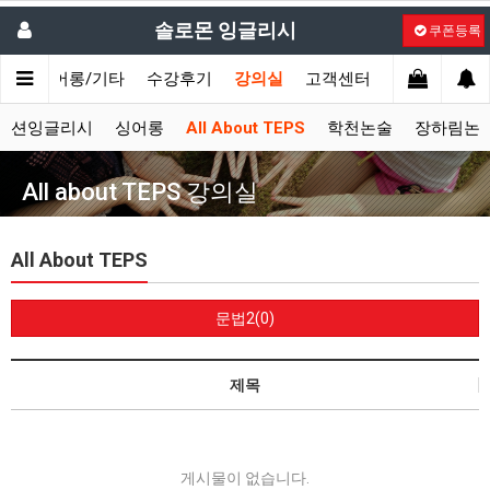
솔로몬 잉글리시
쿠폰등록
시
싱어롱/기타
수강후기
강의실
고객센터
액션잉글리시
싱어롱
All About TEPS
학천논술
장하림논
All about TEPS 강의실
All About TEPS
문법2(0)
제목
게시물이 없습니다.