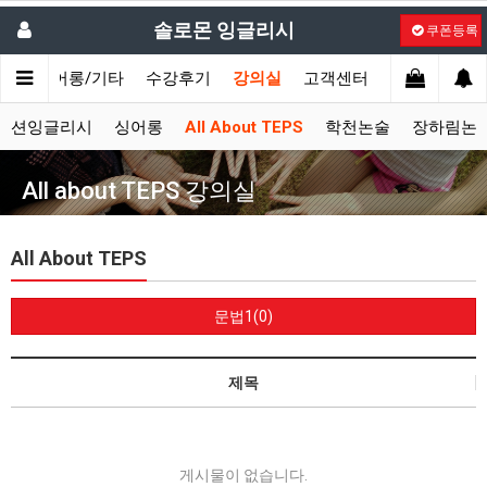
솔로몬 잉글리시
쿠폰등록
시
싱어롱/기타
수강후기
강의실
고객센터
액션잉글리시
싱어롱
All About TEPS
학천논술
장하림논
All about TEPS 강의실
All About TEPS
문법1(0)
제목
게시물이 없습니다.