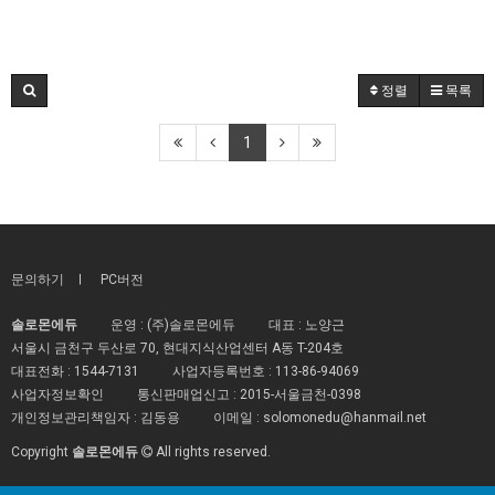
정렬
목록
1
문의하기
PC버전
솔로몬에듀
운영 : (주)솔로몬에듀
대표 : 노양근
서울시 금천구 두산로 70, 현대지식산업센터 A동 T-204호
대표전화 :
1544-7131
사업자등록번호 :
113-86-94069
사업자정보확인
통신판매업신고 :
2015-서울금천-0398
개인정보관리책임자 : 김동용
이메일 :
solomonedu@hanmail.net
Copyright
솔로몬에듀
All rights reserved.