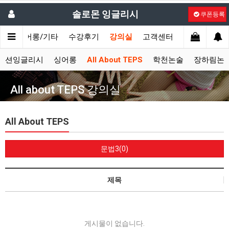
솔로몬 잉글리시
쿠폰등록
시
싱어롱/기타
수강후기
강의실
고객센터
액션잉글리시
싱어롱
All About TEPS
학천논술
장하림논
All about TEPS 강의실
All About TEPS
문법3(0)
제목
게시물이 없습니다.