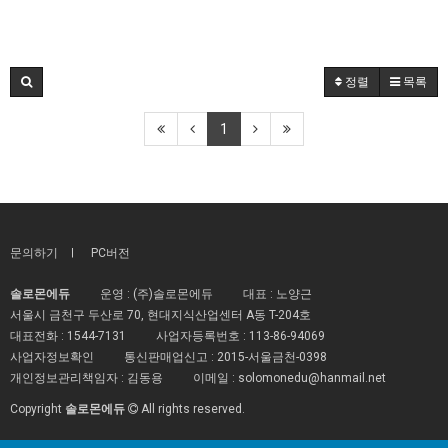
정렬
목록
1
문의하기
PC버전
솔로몬에듀
운영 : (주)솔로몬에듀
대표 : 노양근
서울시 금천구 두산로 70, 현대지식산업센터 A동 T-204호
대표전화 :
1544-7131
사업자등록번호 :
113-86-94069
사업자정보확인
통신판매업신고 :
2015-서울금천-0398
개인정보관리책임자 : 김동용
이메일 :
solomonedu@hanmail.net
Copyright
솔로몬에듀
All rights reserved.