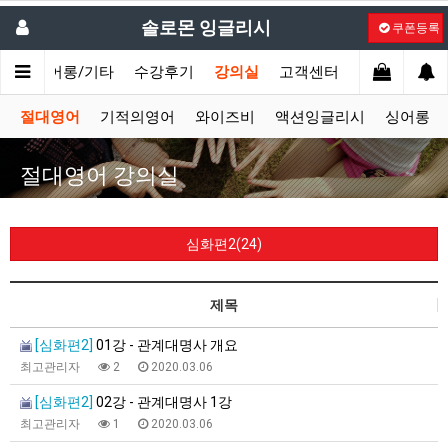
솔로몬 잉글리시
쿠폰등록
시
싱어롱/기타
수강후기
강의실
고객센터
절대영어
기적의영어
와이즈비
액션잉글리시
싱어롱
절대영어 강의실
심화편2(24)
제목
[심화편2]
01강 - 관계대명사 개요
최고관리자
2
2020.03.06
[심화편2]
02강 - 관계대명사 1강
최고관리자
1
2020.03.06