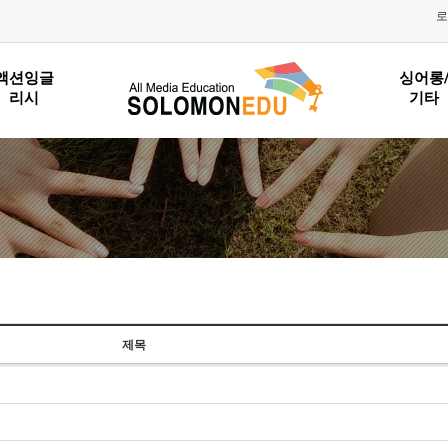
로
액션잉글
싱어롱
리시
기타
제목