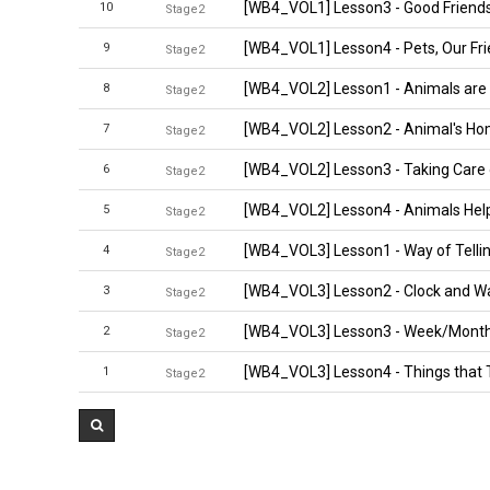
[WB4_VOL1] Lesson3 - Good Friend
10
Stage2
[WB4_VOL1] Lesson4 - Pets, Our Fr
9
Stage2
[WB4_VOL2] Lesson1 - Animals are 
8
Stage2
[WB4_VOL2] Lesson2 - Animal's H
7
Stage2
[WB4_VOL2] Lesson3 - Taking Care
6
Stage2
[WB4_VOL2] Lesson4 - Animals Hel
5
Stage2
[WB4_VOL3] Lesson1 - Way of Telli
4
Stage2
[WB4_VOL3] Lesson2 - Clock and W
3
Stage2
[WB4_VOL3] Lesson3 - Week/Mont
2
Stage2
[WB4_VOL3] Lesson4 - Things that T
1
Stage2