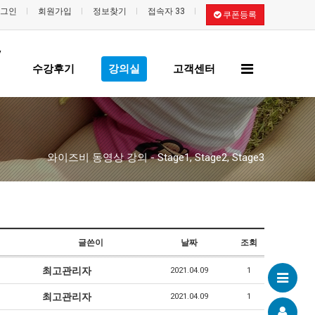
그인
회원가입
정보찾기
접속자 33
쿠폰등록
/
전
수강후기
강의실
고객센터
체
메
뉴
와이즈비 동영상 강의 - Stage1, Stage2, Stage3
글쓴이
날짜
조회
최고관리자
2021.04.09
1
최고관리자
2021.04.09
1