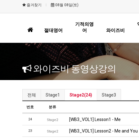
즐겨찾기
08월 08일(토)
기적의영
홈
절대영어
어
와이즈비
으
로
와이즈비 동영상강의
전체
Stage1
Stage2(24)
Stage3
번호
분류
[WB3_VOL1] Lesson1 - Me
24
Stage2
[WB3_VOL1] Lesson2 - Me and You
23
Stage2