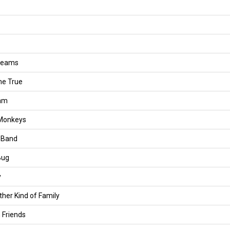
Dreams
me True
eam
 Monkeys
 Band
Bug
y
her Kind of Family
 Friends