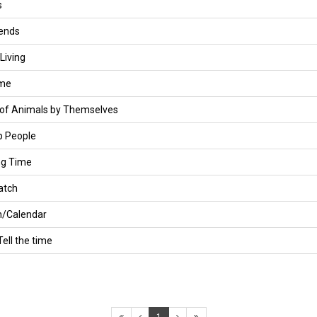
s
iends
Living
ome
 of Animals by Themselves
p People
ng Time
atch
h/Calendar
ell the time