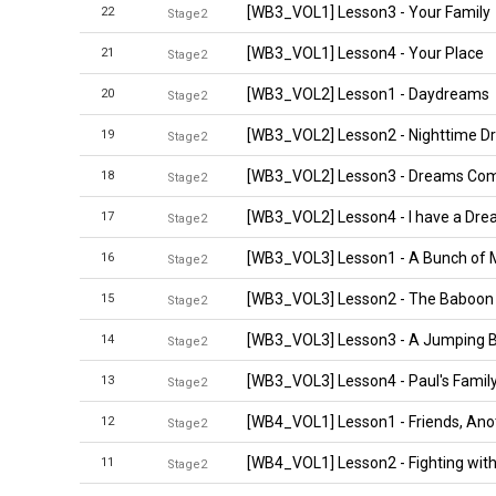
[WB3_VOL1] Lesson3 - Your Family
22
Stage2
[WB3_VOL1] Lesson4 - Your Place
21
Stage2
[WB3_VOL2] Lesson1 - Daydreams
20
Stage2
[WB3_VOL2] Lesson2 - Nighttime 
19
Stage2
[WB3_VOL2] Lesson3 - Dreams Co
18
Stage2
[WB3_VOL2] Lesson4 - I have a Dr
17
Stage2
[WB3_VOL3] Lesson1 - A Bunch of
16
Stage2
[WB3_VOL3] Lesson2 - The Baboon
15
Stage2
[WB3_VOL3] Lesson3 - A Jumping 
14
Stage2
[WB3_VOL3] Lesson4 - Paul's Famil
13
Stage2
[WB4_VOL1] Lesson1 - Friends, Anot
12
Stage2
[WB4_VOL1] Lesson2 - Fighting with
11
Stage2